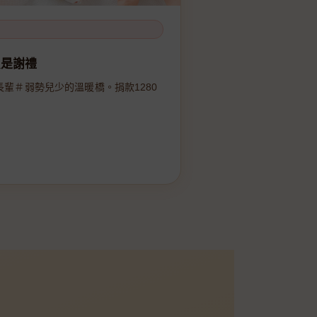
只是謝禮
長輩＃弱勢兒少的溫暖橋。捐款1280