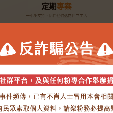
定期
專案
一小步支持・陪伴他們邁向自立生活
贈【灰色棉麻托特包】
樂作家務隊 愛心變兩倍
減輕身
陪伴身障樂兒培養家事能力，走進獨居長輩與
弱勢家中清掃家園。