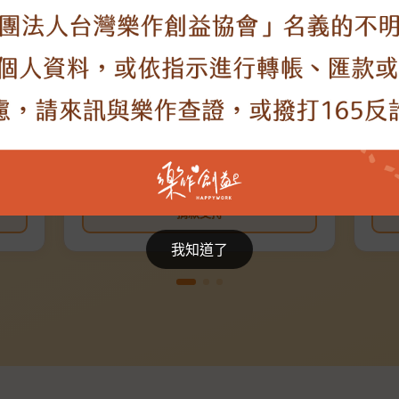
贈【
讓未
為弱
持續
NT$100
NT
／月起
捐款支持
我知道了