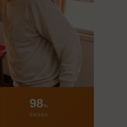
98
%
家屬滿意度