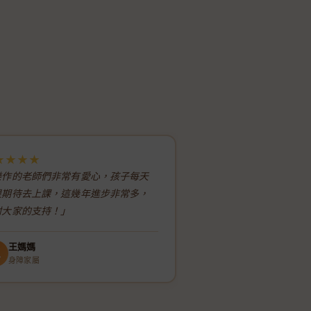
★★★★
★★★★★
樂作的老師們非常有愛心，孩子每天
「身為公司的CSR窗口
很期待去上課，這幾年進步非常多，
讓我放心！他們的透明
謝大家的支持！」
主管都很滿意。」
王媽媽
張經理
王
張
身障家屬
企業捐款合作