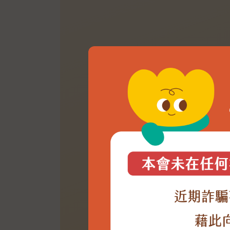
贈【開運陶氣水晶球】
樂村日照
支持樂村日照，守護中重度身障樂兒，
障家庭照顧壓力。