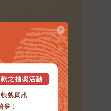
×
定期定額
暖心餐費募集
一份「餐」與兩份支持，
顧壓力與幫助身障樂兒學