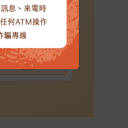
珠光便利貼3入組】
來好好被貼住
勢兒少貼下一份不被遺忘的希望，讓改變
發生在他們的未來。
$100
NT$300
／月起
／月起
捐款支持
捐款支