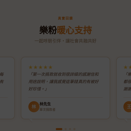
真實回饋
樂粉
暖心支持
一起呼朋引伴・讓社會共融共好
★★★★★
★
每
「第一次捐款就收到很詳細的感謝信和
「
有
用途說明，讓我感覺這筆錢真的有被好
都
好珍惜。」
謝
林先生
林
單次捐款者